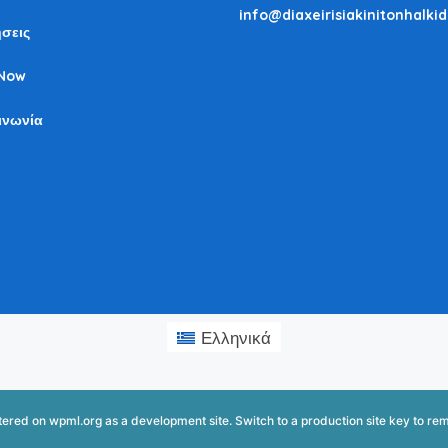
info@diaxeirisiakinitonhalkid
σεις
Now
ινωνία
Ελληνικά
istered on
wpml.org
as a development site. Switch to a production site key to
rem