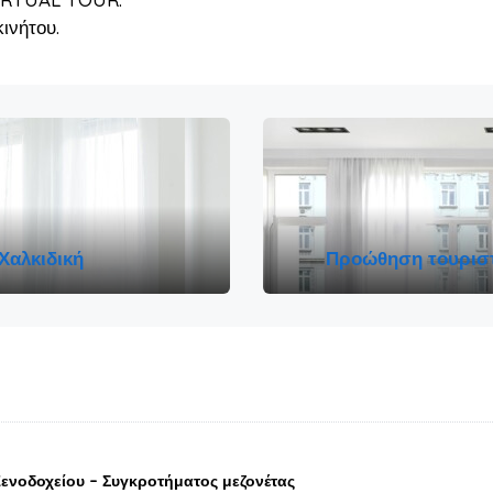
ινήτου.
 Χαλκιδική
Προώθηση τουριστ
Ξενοδοχείου – Συγκροτήματος μεζονέτας