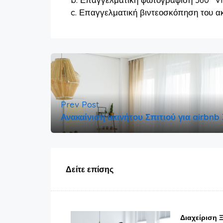
c. Επαγγελματική βιντεοσκόπηση του ακ
Prev Post
Ανακαίνιση ακινήτου Σπιτιού για airbnb
Δείτε επίσης
Διαχείριση 