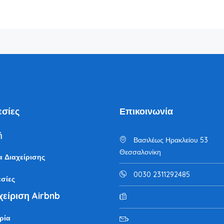
σίες
Επικοινωνία
ή
Βασιλέως Ηρακλείου 53
Θεσσαλονίκη
α Διαχείρισης
0030 2311292485
σίες
χείριση Airbnb
ρία