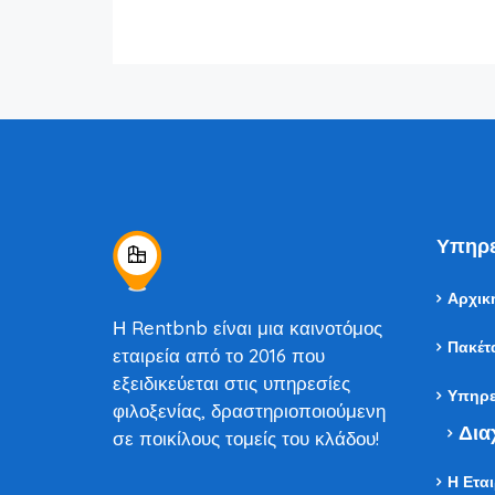
Υπηρε
Αρχικ
Η Rentbnb είναι μια καινοτόμος
Πακέτ
εταιρεία από το 2016 που
εξειδικεύεται στις υπηρεσίες
Υπηρε
φιλοξενίας, δραστηριοποιούμενη
Δια
σε ποικίλους τομείς του κλάδου!
Η Εται