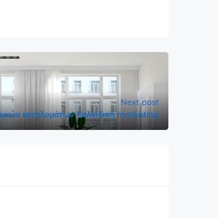
Next post
ικών καταλυμάτων Χαλκιδική marketing