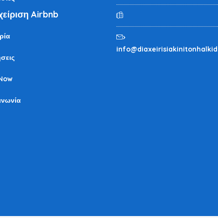
χείριση Airbnb
ρία
info@diaxeirisiakinitonhalkid
σεις
Now
ινωνία