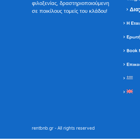
φιλοξενίας, δραστηριοποιούμενη
Δια
σε ποικίλους τομείς του κλάδου!
Η Εται
Ερωτή
Book 
Επικο
rentbnb.gr - All rights reserved