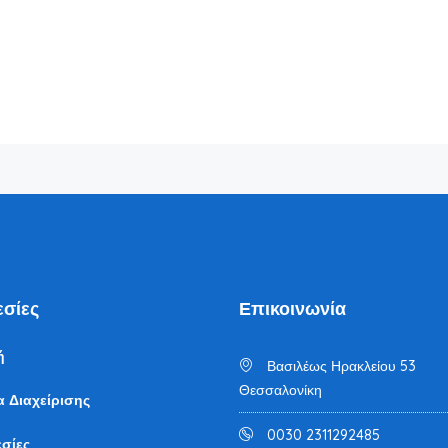
σίες
Επικοινωνία
ή
Βασιλέως Ηρακλείου 53
Θεσσαλονίκη
α Διαχείρισης
0030 2311292485
σίες