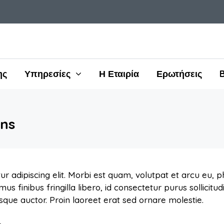
ης
Υπηρεσίες
Η Εταιρία
Ερωτήσεις
ons
r adipiscing elit. Morbi est quam, volutpat et arcu eu, 
finibus fringilla libero, id consectetur purus sollicitud
esque auctor. Proin laoreet erat sed ornare molestie.