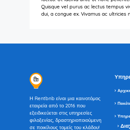
Quisque vel purus ac lectus tempus vi
dui, a congue ex. Vivamus ac ultricie
Υπηρε
Αρχικ
Η Rentbnb είναι μια καινοτόμος
Πακέτ
εταιρεία από το 2016 που
εξειδικεύεται στις υπηρεσίες
Υπηρε
φιλοξενίας, δραστηριοποιούμενη
Δια
σε ποικίλους τομείς του κλάδου!