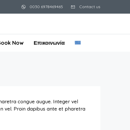
0030 6978469465
Contact us
Book Now
Επικοινωνία
pharetra congue augue. Integer vel
in vel. Proin dapibus ante et pharetra