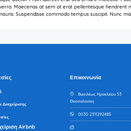
verra. Maecenas at sem at erat pellentesque hendrerit n
s mauris. Suspendisse commodo tempus suscipit. Nunc mal
σίες
Επικοινωνία
ή
Βασιλέως Ηρακλείου 53
Θεσσαλονίκη
α Διαχείρισης
0030 2311292485
σίες
χείριση Airbnb