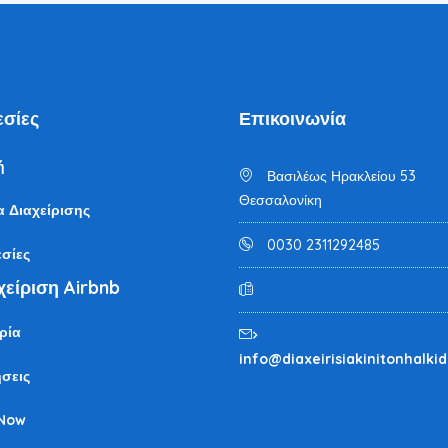
σίες
Επικοινωνία
ή
Βασιλέως Ηρακλείου 53
Θεσσαλονίκη
α Διαχείρισης
0030 2311292485
σίες
χείριση Airbnb
ρία
info@diaxeirisiakinitonhalkid
σεις
Now