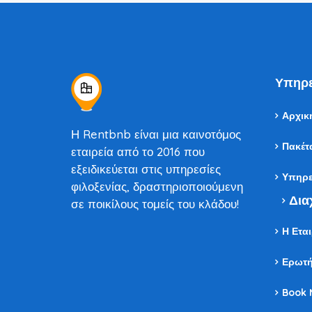
Υπηρε
Αρχικ
Η Rentbnb είναι μια καινοτόμος
Πακέτ
εταιρεία από το 2016 που
εξειδικεύεται στις υπηρεσίες
Υπηρε
φιλοξενίας, δραστηριοποιούμενη
Δια
σε ποικίλους τομείς του κλάδου!
Η Εται
Ερωτή
Book 