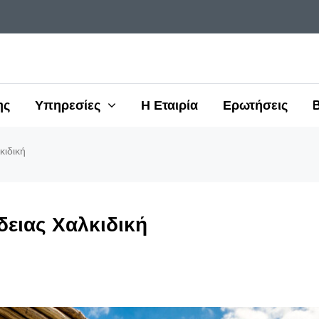
ης
Υπηρεσίες
Η Εταιρία
Ερωτήσεις
κιδική
δειας Χαλκιδική