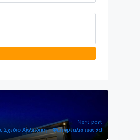
Next post
ς Σχέδιο Χαλκιδική – Φωτορεαλιστικά 3d